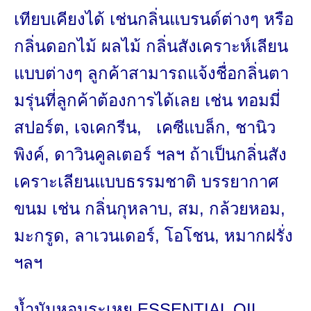
เทียบเคียงได้ เช่นกลิ่นแบรนด์ต่างๆ หรือ
กลิ่นดอกไม้ ผลไม้ กลิ่นสังเคราะห์เลียน
แบบต่างๆ
ลูกค้าสามารถแจ้งชื่อกลิ่นตา
มรุ่
นที่ลูกค้าต้องการได้เลย เช่น ทอมมี่
สปอร์ต, เจเคกรีน, เคซีแบล็ก, ชานิว
พิงค์, ดาวินคูลเตอร์ ฯลฯ
ถ้าเป็นกลิ่นสัง
เคราะเลี
ยนแบบธรรมชาติ บรรยากาศ
ขนม
เช่น กลิ่นกุหลาบ, สม, กล้วยหอม,
มะกรูด, ลาเวนเดอร์, โอโชน, หมากฝรั่ง
ฯลฯ
น้ำมันหอมระเหย
ESSENTIAL OIL