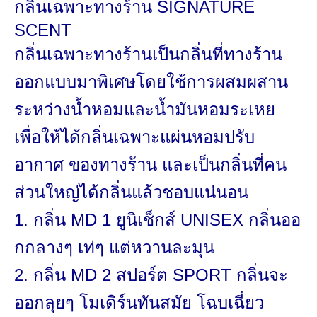
กลิ่นเฉพาะทางร้าน
SIGNATURE
SCENT
กลิ่นเฉพาะทางร้านเป็นกลิ่นที่
ทางร้าน
ออกแบบมาพิเศษโดยใช้
การผสมผสาน
ระหว่างน้ำหอมและน้ำมันหอมระเหย
เพื่อให้ได้กลิ่นเฉพาะ
แผ่นหอมปรับ
อากาศ
ของทางร้
าน และเป็น
กลิ่นที่คน
ส่วนใหญ่ได้กลิ่นแล้
วชอบแน่นอน
1. กลิ่น MD 1 ยูนิเช็กส์ UNISEX กลิ่นออ
กกลางๆ เท่ๆ แต่หวานละมุน
2. กลิ่น MD 2 สปอร์ต SPORT กลิ่นจะ
ออกลุยๆ โมเดิร์นทันสมัย โฉบเฉี่ยว