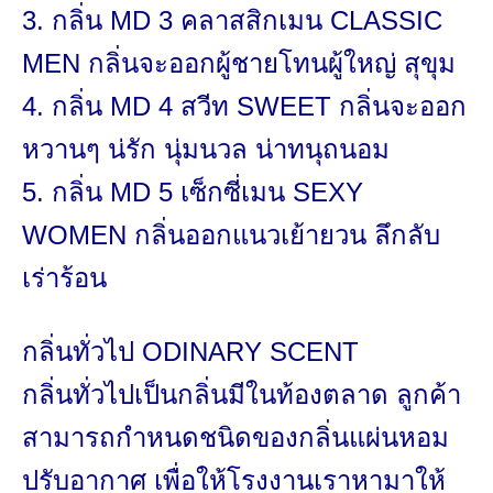
3. กลิ่น MD 3 คลาสสิกเมน CLASSIC
MEN กลิ่นจะออกผู้ชายโทนผู้ใหญ่ สุขุม
4. กลิ่น MD 4 สวีท SWEET กลิ่นจะออก
หวานๆ น่รัก นุ่มนวล น่าทนุถนอม
5. กลิ่น MD 5 เซ็กซี่เมน SEXY
WOMEN กลิ่นออกแนวเย้ายวน ลึกลับ
เร่าร้อน
กลิ่นทั่วไป
ODINARY SCENT
กลิ่นทั่วไปเป็นกลิ่นมีในท้
องตลาด ลูกค้า
สามารถกำหนดชนิดของกลิ่น
แผ่นหอม
ปรับอากาศ
เพื่
อให้
โรงงานเราหามาให้